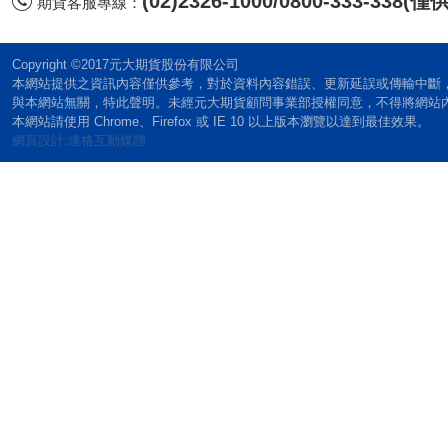
(02)2326-1000/0800-333-338
期貨客服專線：
Copyright ©2017元大期貨股份有限公司
本網站提供之資訊內容僅供參考，對於資料內容錯誤、更新延誤或傳輸中斷
與本網站無關，特此聲明。未經元大期貨顧問事業部授權同意，不得將網站
本網站請使用 Chrome、Firefox 或 IE 10 以上版本瀏覽以達到最佳效果。
網頁設計:達格互動媒體