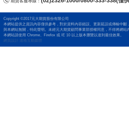
(02)2326-1000/0800-333-338
期貨客服專線：
Copyright ©2017元大期貨股份有限公司
本網站提供之資訊內容僅供參考，對於資料內容錯誤、更新延誤或傳輸中斷
與本網站無關，特此聲明。未經元大期貨顧問事業部授權同意，不得將網站
本網站請使用 Chrome、Firefox 或 IE 10 以上版本瀏覽以達到最佳效果。
網頁設計:達格互動媒體