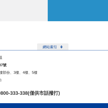
網站索引
項
07號
2樓部份、3樓、4樓、5樓
m
0/0800-333-338(僅供市話撥打)