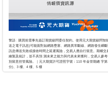
警語 : 購買前需事先簽訂期貨顧問委任契約。使用元大期貨顧問智能
送之電子訊息)可能面對如網路壅塞、網路異常斷線、網路發生瞬斷
訊息傳送失敗或接收時間之延遲風險，交易人應自行留意。期權交
繪製及統計，並不具預 測未來之能力與代表未來獲利，交易人參考
別留意控管風險。｜元大期貨許可證照字號：110 年金管期總 字第 001 
分)、3 樓、4 樓、5 樓