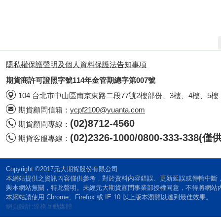
隱私權保護聲明及個人資料保護法告知事項
期貨商許可證照字號114年金管期總字第007號
104 台北市中山區南京東路二段77號2樓部份、3樓、4樓、5樓
期貨顧問信箱：
ycpf2100@yuanta.com
(02)8712-4560
期貨顧問專線：
(02)2326-1000/0800-333-338
期貨客服專線：
Copyright ©2017元大期貨股份有限公司
本網站提供之資訊內容僅供參考，對於資料內容錯誤、更新延誤或傳輸中斷
與本網站無關，特此聲明。未經元大期貨顧問事業部授權同意，不得將網站
本網站請使用 Chrome、Firefox 或 IE 10 以上版本瀏覽以達到最佳效果。
網頁設計:達格互動媒體