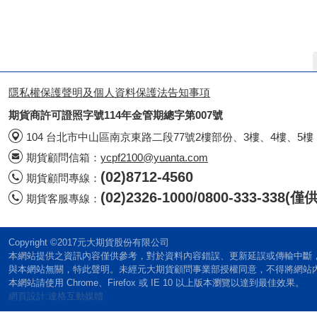
隱私權保護聲明及個人資料保護法告知事項
期貨商許可證照字號114年金管期總字第007號
104 台北市中山區南京東路二段77號2樓部份、3樓、4樓、5樓
期貨顧問信箱：
ycpf2100@yuanta.com
(02)8712-4560
期貨顧問專線：
(02)2326-1000/0800-333-338
期貨客服專線：
Copyright ©2017元大期貨股份有限公司
本網站提供之資訊內容僅供參考，對於資料內容錯誤、更新延誤或傳輸中斷
與本網站無關，特此聲明。未經元大期貨顧問事業部授權同意，不得將網站
本網站請使用 Chrome、Firefox 或 IE 10 以上版本瀏覽以達到最佳效果。
網頁設計:達格互動媒體