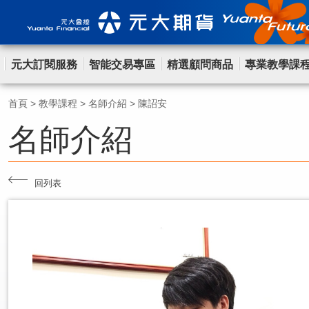
元大訂閱服務
智能交易專區
精選顧問商品
專業教學課
首頁
>
教學課程
>
名師介紹
>
陳詔安
名師介紹
回列表