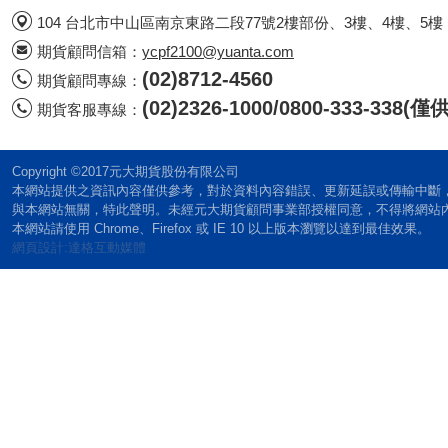
104 台北市中山區南京東路二段77號2樓部份、3樓、4樓、5樓
期貨顧問信箱：
ycpf2100@yuanta.com
(02)8712-4560
期貨顧問專線：
(02)2326-1000/0800-333-338
期貨客服專線：
Copyright ©2017元大期貨股份有限公司
本網站提供之資訊內容僅供參考，對於資料內容錯誤、更新延誤或傳輸中斷
與本網站無關，特此聲明。未經元大期貨顧問事業部授權同意，不得將網站
本網站請使用 Chrome、Firefox 或 IE 10 以上版本瀏覽以達到最佳效果。
網頁設計:達格互動媒體