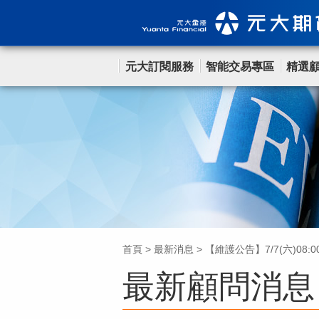
元大訂閱服務
智能交易專區
精選
首頁
>
最新消息
>
【維護公告】7/7(六)08
最新顧問消息