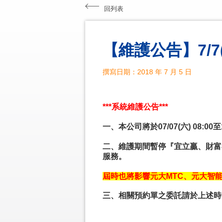
回列表
【維護公告】7/7
撰寫日期：2018 年 7 月 5 日
***系統維護公告***
一、
本公司將於07/07(六) 08:
二、維護期間暫停『宜立贏、財富
服務。
屆時也將影響
元大MTC、元大智
三、相關預約單之委託請於上述時間