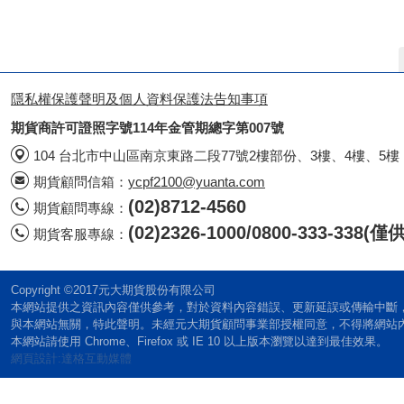
隱私權保護聲明及個人資料保護法告知事項
期貨商許可證照字號114年金管期總字第007號
104 台北市中山區南京東路二段77號2樓部份、3樓、4樓、5樓
期貨顧問信箱：
ycpf2100@yuanta.com
(02)8712-4560
期貨顧問專線：
(02)2326-1000/0800-333-338
期貨客服專線：
Copyright ©2017元大期貨股份有限公司
本網站提供之資訊內容僅供參考，對於資料內容錯誤、更新延誤或傳輸中斷
與本網站無關，特此聲明。未經元大期貨顧問事業部授權同意，不得將網站
本網站請使用 Chrome、Firefox 或 IE 10 以上版本瀏覽以達到最佳效果。
網頁設計:達格互動媒體