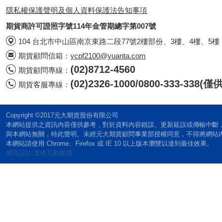
隱私權保護聲明及個人資料保護法告知事項
期貨商許可證照字號114年金管期總字第007號
104 台北市中山區南京東路二段77號2樓部份、3樓、4樓、5樓
期貨顧問信箱：
ycpf2100@yuanta.com
(02)8712-4560
期貨顧問專線：
(02)2326-1000/0800-333-338
期貨客服專線：
Copyright ©2017元大期貨股份有限公司
本網站提供之資訊內容僅供參考，對於資料內容錯誤、更新延誤或傳輸中斷
與本網站無關，特此聲明。未經元大期貨顧問事業部授權同意，不得將網站
本網站請使用 Chrome、Firefox 或 IE 10 以上版本瀏覽以達到最佳效果。
網頁設計:達格互動媒體