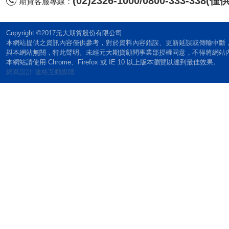
(02)2326-1000/0800-333-338
期貨客服專線：
Copyright ©2017元大期貨股份有限公司
本網站提供之資訊內容僅供參考，對於資料內容錯誤、更新延誤或傳輸中斷
與本網站無關，特此聲明。未經元大期貨顧問事業部授權同意，不得將網站
本網站請使用 Chrome、Firefox 或 IE 10 以上版本瀏覽以達到最佳效果。
網頁設計:達格互動媒體