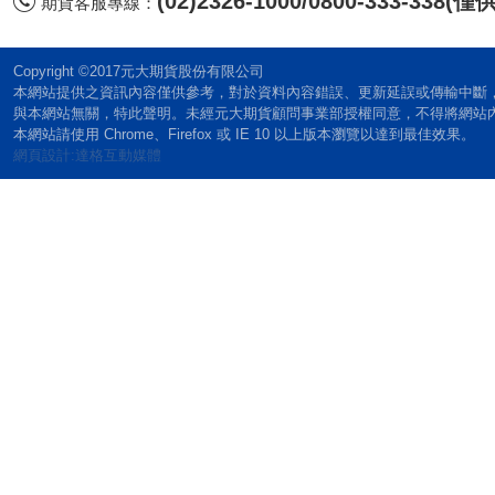
(02)2326-1000/0800-333-338
期貨客服專線：
Copyright ©2017元大期貨股份有限公司
本網站提供之資訊內容僅供參考，對於資料內容錯誤、更新延誤或傳輸中斷
與本網站無關，特此聲明。未經元大期貨顧問事業部授權同意，不得將網站
本網站請使用 Chrome、Firefox 或 IE 10 以上版本瀏覽以達到最佳效果。
網頁設計:達格互動媒體