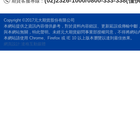
(02)2326-1000/0800-333-338
期貨客服專線：
Copyright ©2017元大期貨股份有限公司
本網站提供之資訊內容僅供參考，對於資料內容錯誤、更新延誤或傳輸中斷
與本網站無關，特此聲明。未經元大期貨顧問事業部授權同意，不得將網站
本網站請使用 Chrome、Firefox 或 IE 10 以上版本瀏覽以達到最佳效果。
網頁設計:達格互動媒體