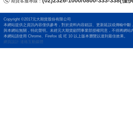
(02)2326-1000/0800-333-338
期貨客服專線：
Copyright ©2017元大期貨股份有限公司
本網站提供之資訊內容僅供參考，對於資料內容錯誤、更新延誤或傳輸中斷
與本網站無關，特此聲明。未經元大期貨顧問事業部授權同意，不得將網站
本網站請使用 Chrome、Firefox 或 IE 10 以上版本瀏覽以達到最佳效果。
網頁設計:達格互動媒體