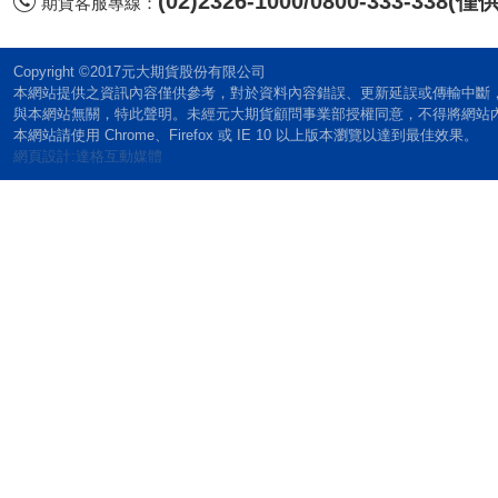
(02)2326-1000/0800-333-338
期貨客服專線：
Copyright ©2017元大期貨股份有限公司
本網站提供之資訊內容僅供參考，對於資料內容錯誤、更新延誤或傳輸中斷
與本網站無關，特此聲明。未經元大期貨顧問事業部授權同意，不得將網站
本網站請使用 Chrome、Firefox 或 IE 10 以上版本瀏覽以達到最佳效果。
網頁設計:達格互動媒體