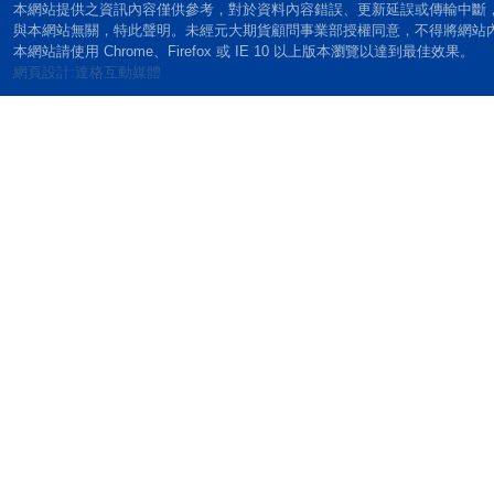
本網站提供之資訊內容僅供參考，對於資料內容錯誤、更新延誤或傳輸中斷
與本網站無關，特此聲明。未經元大期貨顧問事業部授權同意，不得將網站
本網站請使用 Chrome、Firefox 或 IE 10 以上版本瀏覽以達到最佳效果。
網頁設計:達格互動媒體