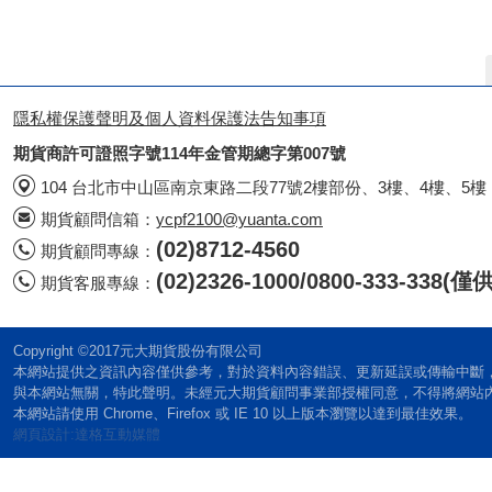
隱私權保護聲明及個人資料保護法告知事項
期貨商許可證照字號114年金管期總字第007號
104 台北市中山區南京東路二段77號2樓部份、3樓、4樓、5樓
期貨顧問信箱：
ycpf2100@yuanta.com
(02)8712-4560
期貨顧問專線：
(02)2326-1000/0800-333-338
期貨客服專線：
Copyright ©2017元大期貨股份有限公司
本網站提供之資訊內容僅供參考，對於資料內容錯誤、更新延誤或傳輸中斷
與本網站無關，特此聲明。未經元大期貨顧問事業部授權同意，不得將網站
本網站請使用 Chrome、Firefox 或 IE 10 以上版本瀏覽以達到最佳效果。
網頁設計:達格互動媒體