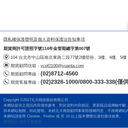
隱私權保護聲明及個人資料保護法告知事項
期貨商許可證照字號114年金管期總字第007號
104 台北市中山區南京東路二段77號2樓部份、3樓、4樓、5樓
期貨顧問信箱：
ycpf2100@yuanta.com
(02)8712-4560
期貨顧問專線：
(02)2326-1000/0800-333-338
期貨客服專線：
Copyright ©2017元大期貨股份有限公司
本網站提供之資訊內容僅供參考，對於資料內容錯誤、更新延誤或傳輸中斷
與本網站無關，特此聲明。未經元大期貨顧問事業部授權同意，不得將網站
本網站請使用 Chrome、Firefox 或 IE 10 以上版本瀏覽以達到最佳效果。
網頁設計:達格互動媒體