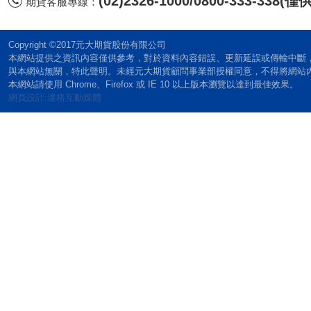
(02)2326-1000/0800-333-338
期貨客服專線：
Copyright ©2017元大期貨股份有限公司
本網站提供之資訊內容僅供參考，對於資料內容錯誤、更新延誤或傳輸中斷
與本網站無關，特此聲明。未經元大期貨顧問事業部授權同意，不得將網站
本網站請使用 Chrome、Firefox 或 IE 10 以上版本瀏覽以達到最佳效果。
網頁設計:達格互動媒體