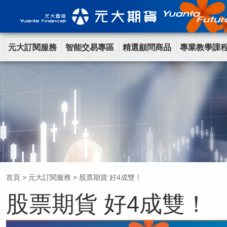
元大訂閱服務
智能交易專區
精選顧問商品
專業教學課
首頁
>
元大訂閱服務
>
股票期貨 好4成雙！
股票期貨 好4成雙！