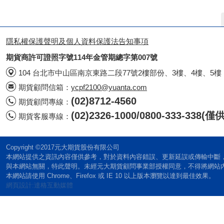
隱私權保護聲明及個人資料保護法告知事項
期貨商許可證照字號114年金管期總字第007號
104 台北市中山區南京東路二段77號2樓部份、3樓、4樓、5樓
期貨顧問信箱：
ycpf2100@yuanta.com
(02)8712-4560
期貨顧問專線：
(02)2326-1000/0800-333-338
期貨客服專線：
Copyright ©2017元大期貨股份有限公司
本網站提供之資訊內容僅供參考，對於資料內容錯誤、更新延誤或傳輸中斷
與本網站無關，特此聲明。未經元大期貨顧問事業部授權同意，不得將網站
本網站請使用 Chrome、Firefox 或 IE 10 以上版本瀏覽以達到最佳效果。
網頁設計:達格互動媒體