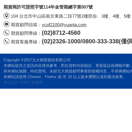
期貨商許可證照字號114年金管期總字第007號
104 台北市中山區南京東路二段77號2樓部份、3樓、4樓、5樓
期貨顧問信箱：
ycpf2100@yuanta.com
(02)8712-4560
期貨顧問專線：
(02)2326-1000/0800-333-338
期貨客服專線：
Copyright ©2017元大期貨股份有限公司
本網站提供之資訊內容僅供參考，對於資料內容錯誤、更新延誤或傳輸中斷
與本網站無關，特此聲明。未經元大期貨顧問事業部授權同意，不得將網站
本網站請使用 Chrome、Firefox 或 IE 10 以上版本瀏覽以達到最佳效果。
網頁設計:達格互動媒體