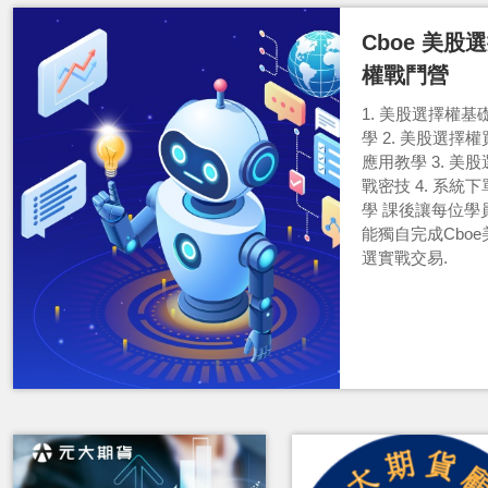
Cboe 美股
權戰鬥營
1. 美股選擇權基
學 2. 美股選擇
應用教學 3. 美
戰密技 4. 系統
學 課後讓每位學
能獨自完成Cboe
選實戰交易.