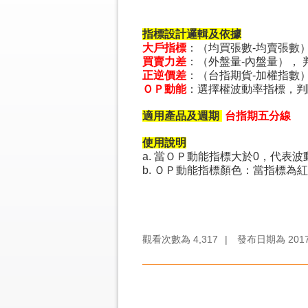
指標設計邏輯及依據
大戶指標
：（均買張數-均賣張數
買賣力差
：（外盤量-內盤量），
正逆價差
：（台指期貨-加權指數
ＯＰ動能
：選擇權波動率指標，判
適用產品及週期
台指期五分線
使用說明
a. 當ＯＰ動能指標大於0，代
b. ＯＰ動能指標顏色：當指標
觀看次數為
4,317
|
發布日期為
201