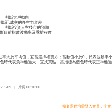
），判斷大戶動向
 判斷已成交的多空力道差
），判斷投資人對後市的預期
斷目前指數波動率及乖離程度
表波動率大於平均值，宜當選擇權賣方；當數值小於0，代表波動率
為紅色時代表負乖離過大，宜找買點；當指標為藍色時代表正乖離
7-11-09
|
片長
00:10:00
報名課程均需登入會員，非會