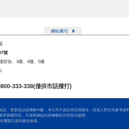
網站索引
項
07號
2樓部份、3樓、4樓、5樓
m
0/0800-333-338(僅供市話撥打)
錯誤、更新延誤或傳輸中斷，本公司不負任何法律責任；投資人對任何參考資
業部授權同意，不得將網站內容轉載於任何形式媒體。
 以上版本瀏覽以達到最佳效果。