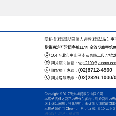
隱私權保護聲明及個人資料保護法告知事
期貨商許可證照字號114年金管期總字第0
104 台北市中山區南京東路二段77號
期貨顧問信箱：
ycpf2100@yuanta.co
(02)8712-4560
期貨顧問專線：
(02)2326-100
期貨客服專線：
Copyright ©2017元大期貨股份有限公司
本網站提供之資訊內容僅供參考，對於資料內容
與本網站無關，特此聲明。未經元大期貨顧問事
本網站請使用 Chrome、Firefox 或 IE 10
網頁設計:達格互動媒體