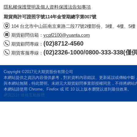
隱私權保護聲明及個人資料保護法告知事項
期貨商許可證照字號114年金管期總字第007號
104 台北市中山區南京東路二段77號2樓部份、3樓、4樓、5樓
期貨顧問信箱：
ycpf2100@yuanta.com
(02)8712-4560
期貨顧問專線：
(02)2326-1000/0800-333-338
期貨客服專線：
Copyright ©2017元大期貨股份有限公司
本網站提供之資訊內容僅供參考，對於資料內容錯誤、更新延誤或傳輸中斷
與本網站無關，特此聲明。未經元大期貨顧問事業部授權同意，不得將網站
本網站請使用 Chrome、Firefox 或 IE 10 以上版本瀏覽以達到最佳效果。
網頁設計:達格互動媒體