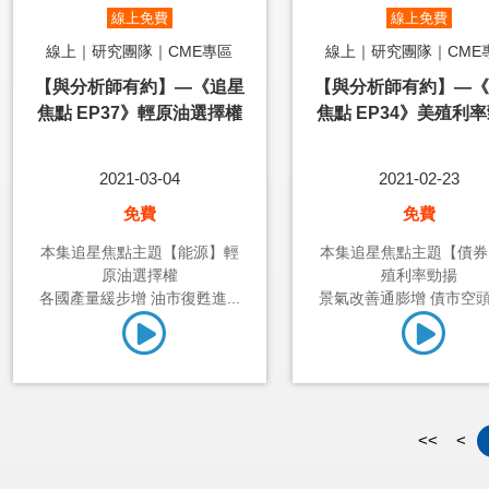
線上免費
線上免費
線上｜研究團隊｜CME專區
線上｜研究團隊｜CME
【與分析師有約】—《追星
【與分析師有約】—《
焦點 EP37》輕原油選擇權
焦點 EP34》美殖利
2021-03-04
2021-02-23
免費
免費
本集追星焦點主題【能源】輕
本集追星焦點主題【債券
原油選擇權
殖利率勁揚
各國產量緩步增 油市復甦進...
景氣改善通膨增 債市空頭具
<<
<