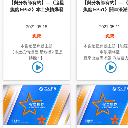
【與分析師有約】—《追星
【與分析師有約】—《
焦點 EP52》本土疫情爆發
焦點 EP51》開車浪
2021-05-18
2021-05-11
免費
免費
本集追星焦點主題
本集追星焦點主題【能源
【本土疫情爆發 是危機? 還是
車浪潮將至
轉機? 】
夏季出遊需求飆 汽油蓄力逐