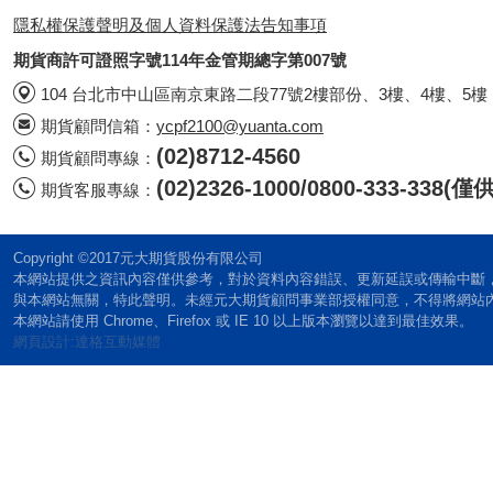
隱私權保護聲明及個人資料保護法告知事項
期貨商許可證照字號114年金管期總字第007號
104 台北市中山區南京東路二段77號2樓部份、3樓、4樓、5樓
期貨顧問信箱：
ycpf2100@yuanta.com
(02)8712-4560
期貨顧問專線：
(02)2326-1000/0800-333-338
期貨客服專線：
Copyright ©2017元大期貨股份有限公司
本網站提供之資訊內容僅供參考，對於資料內容錯誤、更新延誤或傳輸中斷
與本網站無關，特此聲明。未經元大期貨顧問事業部授權同意，不得將網站
本網站請使用 Chrome、Firefox 或 IE 10 以上版本瀏覽以達到最佳效果。
網頁設計:達格互動媒體