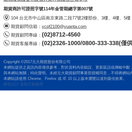
期貨商許可證照字號114年金管期總字第007號
104 台北市中山區南京東路二段77號2樓部份、3樓、4樓、5樓
期貨顧問信箱：
ycpf2100@yuanta.com
(02)8712-4560
期貨顧問專線：
(02)2326-1000/0800-333-338
期貨客服專線：
Copyright ©2017元大期貨股份有限公司
本網站提供之資訊內容僅供參考，對於資料內容錯誤、更新延誤或傳輸中斷
與本網站無關，特此聲明。未經元大期貨顧問事業部授權同意，不得將網站
本網站請使用 Chrome、Firefox 或 IE 10 以上版本瀏覽以達到最佳效果。
網頁設計:達格互動媒體