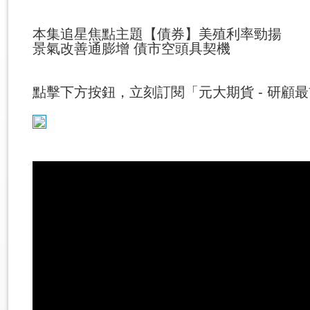
本集追星焦點主題【債券】美殖利率勁揚
景氣改善通膨增 債市空頭具契機
點擊下方按鈕，立刻訂閱「元大期貨 - 研顧最