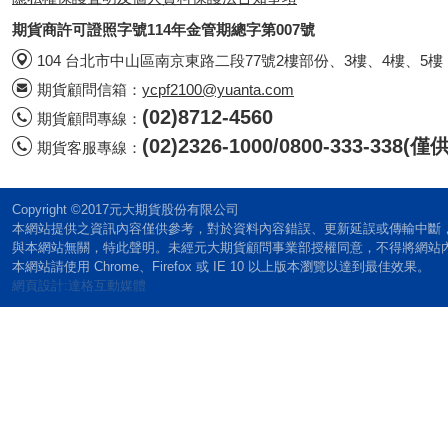
期貨商許可證照字號114年金管期總字第007號
104 台北市中山區南京東路二段77號2樓部份、3樓、4樓、5樓
期貨顧問信箱：
ycpf2100@yuanta.com
(02)8712-4560
期貨顧問專線：
(02)2326-1000/0800-333-338
期貨客服專線：
Copyright ©2017元大期貨股份有限公司
本網站提供之資訊內容僅供參考，對於資料內容錯誤、更新延誤或傳輸中斷
與本網站無關，特此聲明。未經元大期貨顧問事業部授權同意，不得將網站
本網站請使用 Chrome、Firefox 或 IE 10 以上版本瀏覽以達到最佳效果。
網頁設計:達格互動媒體