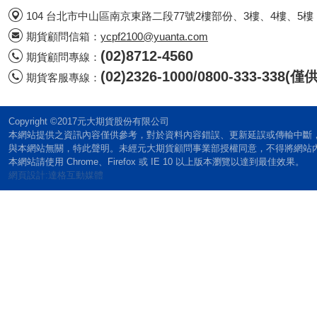
104 台北市中山區南京東路二段77號2樓部份、3樓、4樓、5樓
期貨顧問信箱：
ycpf2100@yuanta.com
(02)8712-4560
期貨顧問專線：
(02)2326-1000/0800-333-338
期貨客服專線：
Copyright ©2017元大期貨股份有限公司
本網站提供之資訊內容僅供參考，對於資料內容錯誤、更新延誤或傳輸中斷
與本網站無關，特此聲明。未經元大期貨顧問事業部授權同意，不得將網站
本網站請使用 Chrome、Firefox 或 IE 10 以上版本瀏覽以達到最佳效果。
網頁設計:達格互動媒體