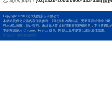
(02)2326-1000/0800-333-338
期貨客服專線：
Copyright ©2017元大期貨股份有限公司
本網站提供之資訊內容僅供參考，對於資料內容錯誤、更新延誤或傳輸中斷
與本網站無關，特此聲明。未經元大期貨顧問事業部授權同意，不得將網站
本網站請使用 Chrome、Firefox 或 IE 10 以上版本瀏覽以達到最佳效果。
網頁設計:達格互動媒體