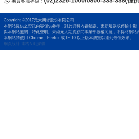
(02)2326-1000/0800-333-338
期貨客服專線：
Copyright ©2017元大期貨股份有限公司
本網站提供之資訊內容僅供參考，對於資料內容錯誤、更新延誤或傳輸中斷
與本網站無關，特此聲明。未經元大期貨顧問事業部授權同意，不得將網站
本網站請使用 Chrome、Firefox 或 IE 10 以上版本瀏覽以達到最佳效果。
網頁設計:達格互動媒體