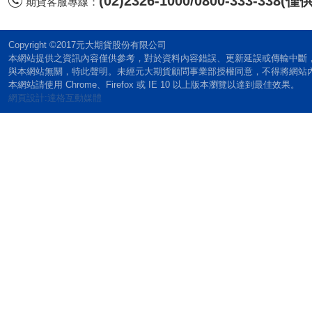
(02)2326-1000/0800-333-338
期貨客服專線：
Copyright ©2017元大期貨股份有限公司
本網站提供之資訊內容僅供參考，對於資料內容錯誤、更新延誤或傳輸中斷
與本網站無關，特此聲明。未經元大期貨顧問事業部授權同意，不得將網站
本網站請使用 Chrome、Firefox 或 IE 10 以上版本瀏覽以達到最佳效果。
網頁設計:達格互動媒體