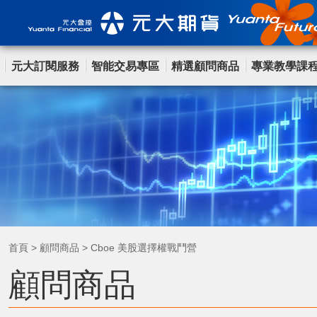
元大訂閱服務
智能交易專區
精選顧問商品
專業教學課
首頁
>
顧問商品
>
Cboe 美股選擇權戰鬥營
顧問商品