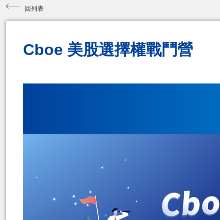
回列表
Cboe 美股選擇權戰鬥營