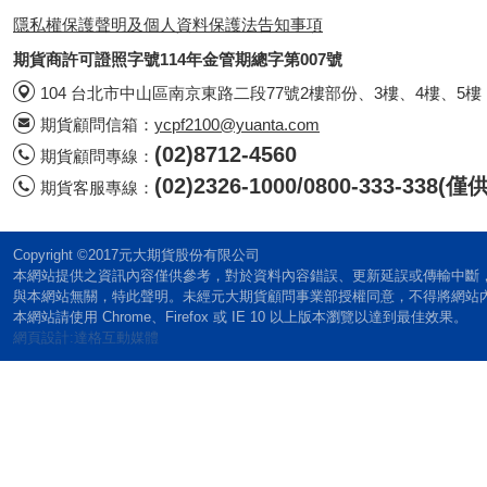
隱私權保護聲明及個人資料保護法告知事項
期貨商許可證照字號114年金管期總字第007號
104 台北市中山區南京東路二段77號2樓部份、3樓、4樓、5樓
期貨顧問信箱：
ycpf2100@yuanta.com
(02)8712-4560
期貨顧問專線：
(02)2326-1000/0800-333-338
期貨客服專線：
Copyright ©2017元大期貨股份有限公司
本網站提供之資訊內容僅供參考，對於資料內容錯誤、更新延誤或傳輸中斷
與本網站無關，特此聲明。未經元大期貨顧問事業部授權同意，不得將網站
本網站請使用 Chrome、Firefox 或 IE 10 以上版本瀏覽以達到最佳效果。
網頁設計:達格互動媒體