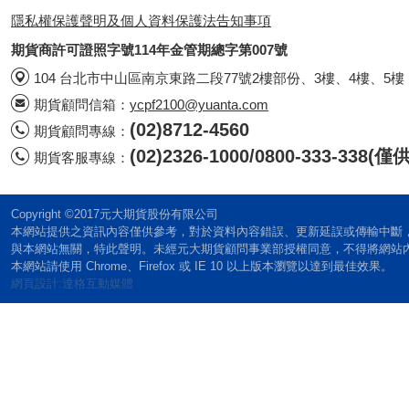
隱私權保護聲明及個人資料保護法告知事項
期貨商許可證照字號114年金管期總字第007號
104 台北市中山區南京東路二段77號2樓部份、3樓、4樓、5樓
期貨顧問信箱：
ycpf2100@yuanta.com
(02)8712-4560
期貨顧問專線：
(02)2326-1000/0800-333-338
期貨客服專線：
Copyright ©2017元大期貨股份有限公司
本網站提供之資訊內容僅供參考，對於資料內容錯誤、更新延誤或傳輸中斷
與本網站無關，特此聲明。未經元大期貨顧問事業部授權同意，不得將網站
本網站請使用 Chrome、Firefox 或 IE 10 以上版本瀏覽以達到最佳效果。
網頁設計:達格互動媒體