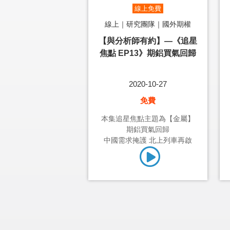
線上免費
線上｜研究團隊｜國外期權
【與分析師有約】—《追星
焦點 EP13》期鋁買氣回歸
2020-10-27
免費
本集追星焦點主題為【金屬】
期鋁買氣回歸
中國需求掩護 北上列車再啟