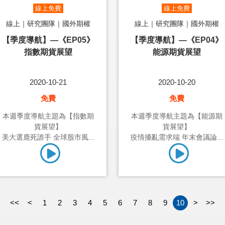
線上免費
線上免費
線上｜研究團隊｜國外期權
線上｜研究團隊｜國外期權
【季度導航】—《EP05》
【季度導航】—《EP04》
指數期貨展望
能源期貨展望
2020-10-21
2020-10-20
免費
免費
本週季度導航主題為【指數期
本週季度導航主題為【能源期
貨展望】
貨展望】
美大選鹿死誰手 全球股市風...
疫情擾亂需求端 年末會議論...
<<
<
1
2
3
4
5
6
7
8
9
10
>
>>