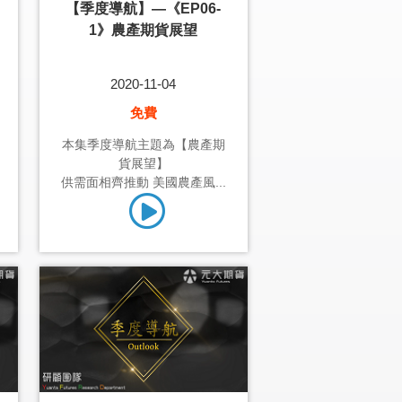
【季度導航】—《EP06-
1》農產期貨展望
2020-11-04
免費
本集季度導航主題為【農產期
貨展望】
供需面相齊推動 美國農產風...