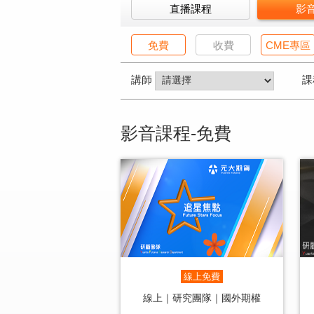
直播課程
影
免費
收費
CME專區
講師
課
影音課程-免費
線上免費
線上｜研究團隊｜國外期權