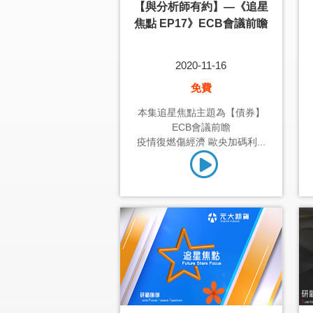
【與分析師有約】—《追星
焦點 EP17》ECB會議前瞻
2020-11-16
免費
本集追星焦點主題為【債券】
ECB會議前瞻
疫情復燃傷經濟 歐央加碼利...