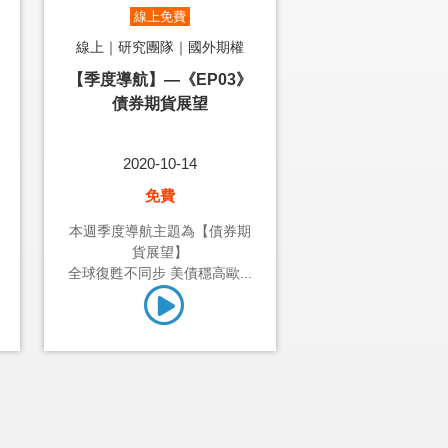
線上免費
線上｜研究團隊｜國外期權
【季度導航】—《EP03》
債券期貨展望
2020-10-14
免費
本週季度導航主題為【債券期
貨展望】
全球復甦不同步 美債穩高歐...