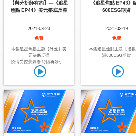
【與分析師有約】—《追星
《追星焦點 EP43》
焦點 EP44》美元築底反彈
600ESG期貨
2021-03-23
2021-03-19
免費
免費
本集追星焦點主題【外匯】美
本集追星焦點主題【指數
元築底反彈
洲600ESG期貨
疫情受控景氣揚 紓困再發引...