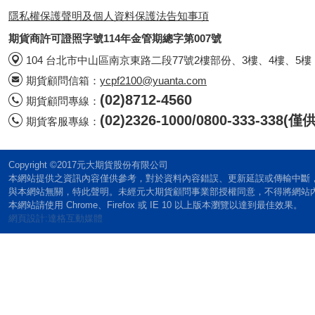
隱私權保護聲明及個人資料保護法告知事項
期貨商許可證照字號114年金管期總字第007號
104 台北市中山區南京東路二段77號2樓部份、3樓、4樓、5樓
期貨顧問信箱：
ycpf2100@yuanta.com
(02)8712-4560
期貨顧問專線：
(02)2326-1000/0800-333-338
期貨客服專線：
Copyright ©2017元大期貨股份有限公司
本網站提供之資訊內容僅供參考，對於資料內容錯誤、更新延誤或傳輸中斷
與本網站無關，特此聲明。未經元大期貨顧問事業部授權同意，不得將網站
本網站請使用 Chrome、Firefox 或 IE 10 以上版本瀏覽以達到最佳效果。
網頁設計:達格互動媒體