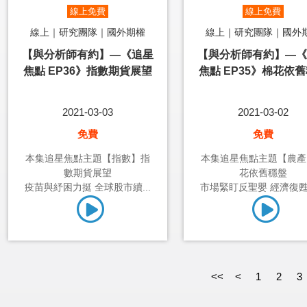
線上免費
線上免費
線上｜研究團隊｜國外期權
線上｜研究團隊｜國外
【與分析師有約】—《追星
【與分析師有約】—《
焦點 EP36》指數期貨展望
焦點 EP35》棉花依
2021-03-03
2021-03-02
免費
免費
本集追星焦點主題【指數】指
本集追星焦點主題【農產
數期貨展望
花依舊穩盤
疫苗與紓困力挺 全球股市續...
市場緊盯反聖嬰 經濟復甦抱
<<
<
1
2
3