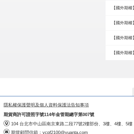
【國外期權
【國外期權】
【國外期權】
【國外期權
隱私權保護聲明及個人資料保護法告知事項
期貨商許可證照字號114年金管期總字第007號
104 台北市中山區南京東路二段77號2樓部份、3樓、4樓、5樓
期貨顧問信箱：
ycpf2100@yuanta.com