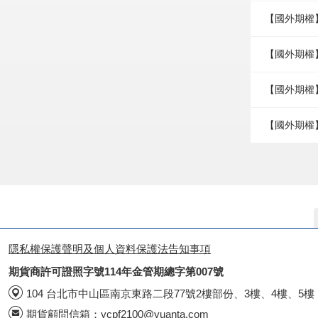
【國外期權
【國外期權】
【國外期權】
【國外期權
隱私權保護聲明及個人資料保護法告知事項
期貨商許可證照字號114年金管期總字第007號
104 台北市中山區南京東路二段77號2樓部份、3樓、4樓、5樓
期貨顧問信箱：
ycpf2100@yuanta.com