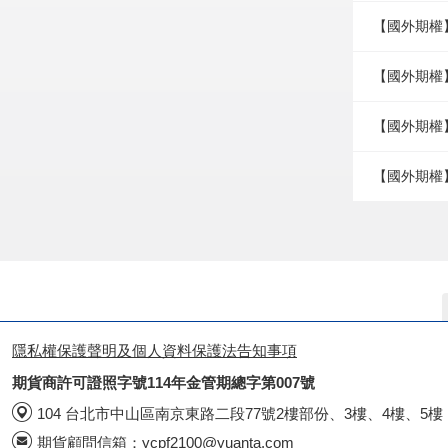
【國外期權
【國外期權】
【國外期權】
【國外期權
隱私權保護聲明及個人資料保護法告知事項
期貨商許可證照字號114年金管期總字第007號
104 台北市中山區南京東路二段77號2樓部份、3樓、4樓、5樓
期貨顧問信箱：
ycpf2100@yuanta.com