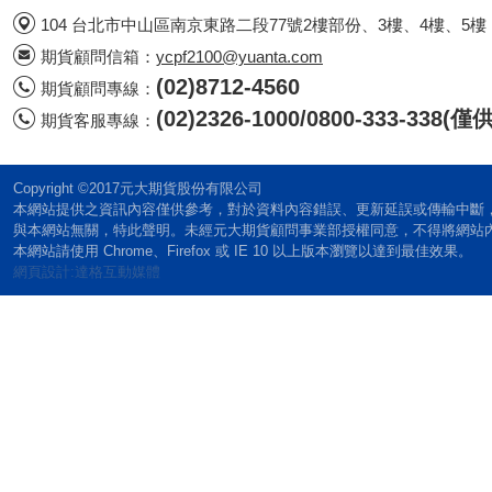
104 台北市中山區南京東路二段77號2樓部份、3樓、4樓、5樓
期貨顧問信箱：
ycpf2100@yuanta.com
(02)8712-4560
期貨顧問專線：
(02)2326-1000/0800-333-338
期貨客服專線：
Copyright ©2017元大期貨股份有限公司
本網站提供之資訊內容僅供參考，對於資料內容錯誤、更新延誤或傳輸中斷
與本網站無關，特此聲明。未經元大期貨顧問事業部授權同意，不得將網站
本網站請使用 Chrome、Firefox 或 IE 10 以上版本瀏覽以達到最佳效果。
網頁設計:達格互動媒體