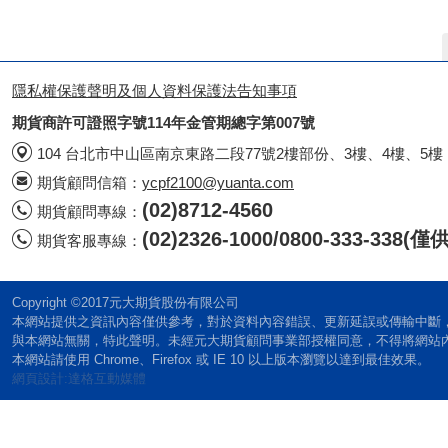
隱私權保護聲明及個人資料保護法告知事項
期貨商許可證照字號114年金管期總字第007號
104 台北市中山區南京東路二段77號2樓部份、3樓、4樓、5樓
期貨顧問信箱：
ycpf2100@yuanta.com
(02)8712-4560
期貨顧問專線：
(02)2326-1000/0800-333-338
期貨客服專線：
Copyright ©2017元大期貨股份有限公司
本網站提供之資訊內容僅供參考，對於資料內容錯誤、更新延誤或傳輸中斷
與本網站無關，特此聲明。未經元大期貨顧問事業部授權同意，不得將網站
本網站請使用 Chrome、Firefox 或 IE 10 以上版本瀏覽以達到最佳效果。
網頁設計:達格互動媒體