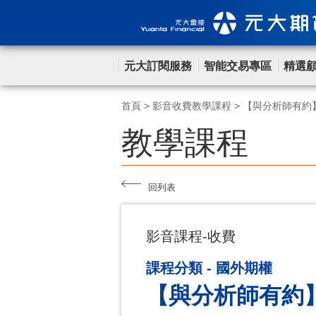
元大訂閱服務
智能交易專區
精選
首頁
>
影音收費教學課程
>
【與分析師有約】
教學課程
回列表
影音課程-收費
課程分類 - 國外期權
【與分析師有約】