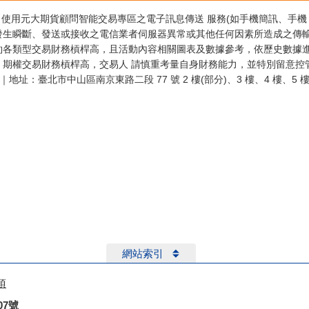
。使用元大期貨顧問智能交易專區之電子訊息傳送 服務(如手機簡訊、手機 
發生瞬斷、發送或接收之電信業者伺服器異常或其他任何因素所造成之傳輸
約各類型交易財務槓桿高，且活動內容相關圖表及數據參考，依歷史數據進
期權交易財務槓桿高，交易人 請慎重考量自身財務能力，並特別留意控管
000｜地址：臺北市中山區南京東路二段 77 號 2 樓(部分)、3 樓、4 樓、5 
網站索引
項
07號