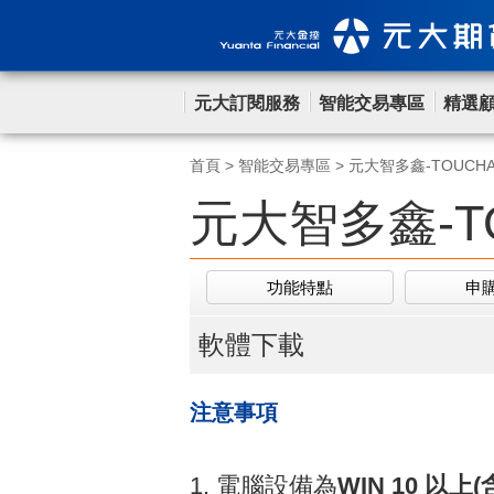
元大訂閱服務
智能交易專區
精選
首頁
>
智能交易專區
>
元大智多鑫-TOUC
元大智多鑫-T
功能特點
申
軟體下載
注意事項
1. 電腦設備為
WIN 10
以上
(