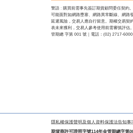
警語 : 購買前需事先簽訂期貨顧問委任契約
可能面對如網路壅塞、網路異常斷線、網路
延遲風險，交易人應自行留意。期權交易契
表未來獲利，交易人參考使用前需審慎評估。
管期總 字第 001 號｜電話：(02) 2717-6
隱私權保護聲明及個人資料保護法告知事
期貨商許可證照字號114年金管期總字第0