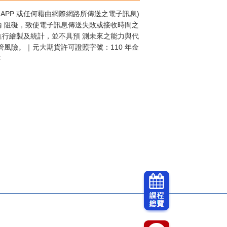
APP 或任何藉由網際網路所傳送之電子訊息)
 阻礙，致使電子訊息傳送失敗或接收時間之
行繪製及統計，並不具預 測未來之能力與代
風險。｜元大期貨許可證照字號：110 年金
樓