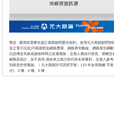
警語 : 購買前需事先簽訂期貨顧問委任契約。使用元大期貨顧問智能
送之電子訊息)可能面對如網路壅塞、網路異常斷線、網路發生瞬斷
訊息傳送失敗或接收時間之延遲風險，交易人應自行留意。期權交
繪製及統計，並不具預 測未來之能力與代表未來獲利，交易人參考
別留意控管風險。｜元大期貨許可證照字號：110 年金管期總 字第 001 
分)、3 樓、4 樓、5 樓