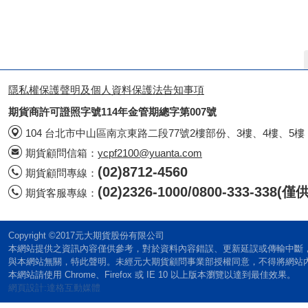
隱私權保護聲明及個人資料保護法告知事項
期貨商許可證照字號114年金管期總字第007號
104 台北市中山區南京東路二段77號2樓部份、3樓、4樓、5樓
期貨顧問信箱：
ycpf2100@yuanta.com
(02)8712-4560
期貨顧問專線：
(02)2326-1000/0800-333-338
期貨客服專線：
Copyright ©2017元大期貨股份有限公司
本網站提供之資訊內容僅供參考，對於資料內容錯誤、更新延誤或傳輸中斷
與本網站無關，特此聲明。未經元大期貨顧問事業部授權同意，不得將網站
本網站請使用 Chrome、Firefox 或 IE 10 以上版本瀏覽以達到最佳效果。
網頁設計:達格互動媒體