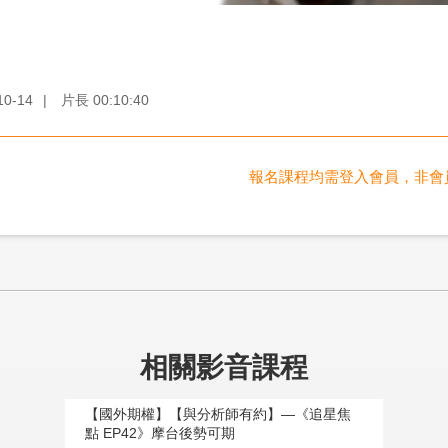
10-14
|
片長
00:10:40
報名課程均需登入會員，非會
相關影音課程
【國外期權】【與分析師有約】—《追星焦
點 EP42》摩台後勢可期