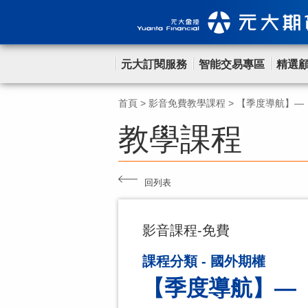
元大訂閱服務
智能交易專區
精選
首頁
>
影音免費教學課程
>
【季度導航】—《
教學課程
回列表
影音課程-免費
課程分類 - 國外期權
【季度導航】—《