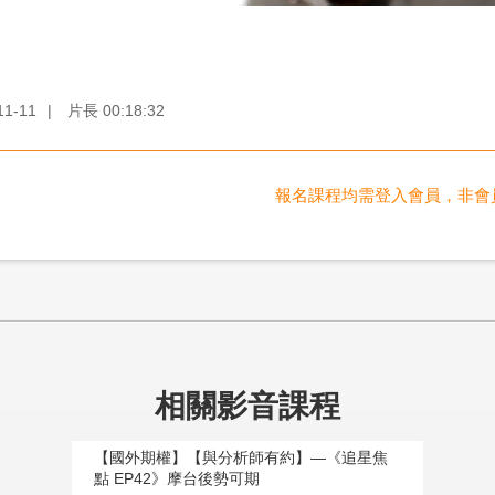
11-11
|
片長
00:18:32
報名課程均需登入會員，非會
相關影音課程
【國外期權】【與分析師有約】—《追星焦
點 EP42》摩台後勢可期