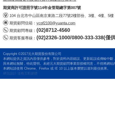
期貨商許可證照字號114年金管期總字第007號
104 台北市中山區南京東路二段77號2樓部份、3樓、4樓、5樓
期貨顧問信箱：
ycpf2100@yuanta.com
(02)8712-4560
期貨顧問專線：
(02)2326-1000/0800-333-338
期貨客服專線：
Copyright ©2017元大期貨股份有限公司
本網站提供之資訊內容僅供參考，對於資料內容錯誤、更新延誤或傳輸中斷
與本網站無關，特此聲明。未經元大期貨顧問事業部授權同意，不得將網站
本網站請使用 Chrome、Firefox 或 IE 10 以上版本瀏覽以達到最佳效果。
網頁設計:達格互動媒體