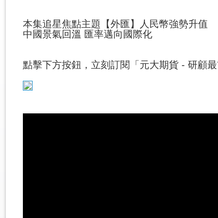
本集追星焦點主題【外匯】人民幣強勢升值
中國景氣回溫 匯率邁向國際化
點擊下方按鈕，立刻訂閱「元大期貨 - 研顧最