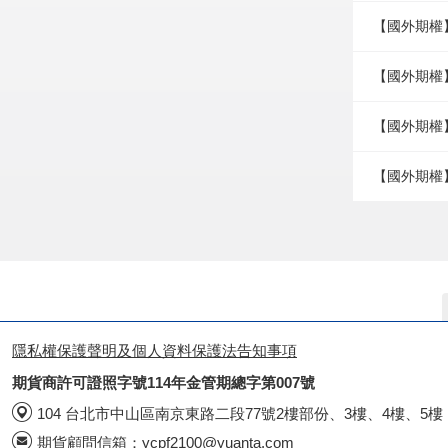
【國外期權
【國外期權】
【國外期權】
【國外期權
隱私權保護聲明及個人資料保護法告知事項
期貨商許可證照字號114年金管期總字第007號
104 台北市中山區南京東路二段77號2樓部份、3樓、4樓、5樓
期貨顧問信箱：
ycpf2100@yuanta.com