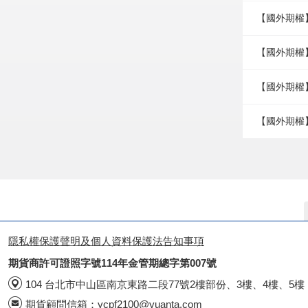
【國外期權
【國外期權】
【國外期權】
【國外期權
隱私權保護聲明及個人資料保護法告知事項
期貨商許可證照字號114年金管期總字第007號
104 台北市中山區南京東路二段77號2樓部份、3樓、4樓、5樓
期貨顧問信箱：
ycpf2100@yuanta.com