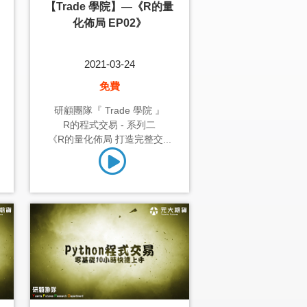
【Trade 學院】—《R的量
化佈局 EP02》
2021-03-24
免費
研顧團隊『 Trade 學院 』
R的程式交易 - 系列二
《R的量化佈局 打造完整交...