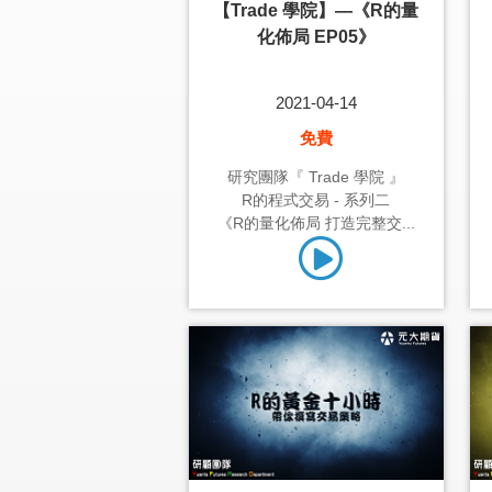
【Trade 學院】—《R的量
化佈局 EP05》
2021-04-14
免費
研究團隊『 Trade 學院 』
R的程式交易 - 系列二
《R的量化佈局 打造完整交...