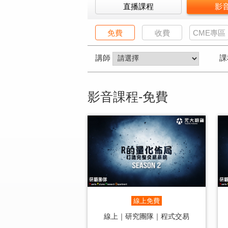
直播課程
影
免費
收費
CME專區
講師
課
影音課程-免費
線上免費
線上｜研究團隊｜程式交易